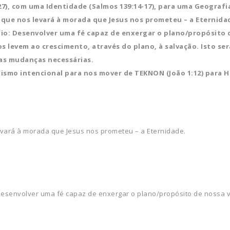
7), com uma Identidade (Salmos 139:14-17), para uma Geografia
 que nos levará à morada que Jesus nos prometeu – a Eternida
fio: Desenvolver uma fé capaz de enxergar o plano/propósito d
s levem ao crescimento, através do plano, à salvação. Isto se
 as mudanças necessárias.
smo intencional para nos mover de TEKNON (João 1:12) para H
evará à morada que Jesus nos prometeu – a Eternidade.
 Desenvolver uma fé capaz de enxergar o plano/propósito de nossa v