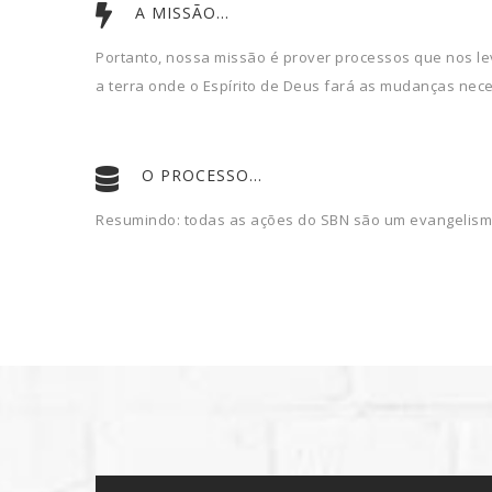
A MISSÃO...
Portanto, nossa missão é prover processos que nos lev
a terra onde o Espírito de Deus fará as mudanças nece
O PROCESSO...
Resumindo: todas as ações do SBN são um evangelismo