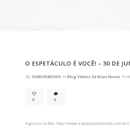
O ESPETÁCULO É VOCÊ! – 30 DE J
By
SOBOASNOVAS
In
Blog
,
Vídeos Só Boas Novas
Pos
0
0
Ingresso Grátis: http://www.espetaculodavida.com.br/