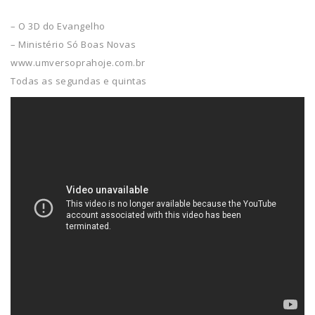
– O 3D do Evangelho
– Ministério Só Boas Novas​
www.umversoprahoje.com.br
Todas as segundas e quintas