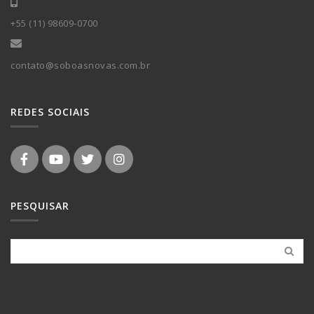
+55 (11) 98609-0700
contato@soboasnovas.com.br
REDES SOCIAIS
PESQUISAR