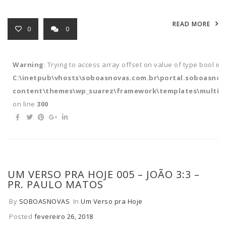
READ MORE
0
0
Warning
: Trying to access array offset on value of type bool in
C:\inetpub\vhosts\soboasnovas.com.br\portal.soboasnov
content\themes\wp_suarez\framework\templates\multipl
on line
300
UM VERSO PRA HOJE 005 – JOÃO 3:3 –
PR. PAULO MATOS
By
SOBOASNOVAS
In
Um Verso pra Hoje
Posted
fevereiro 26, 2018