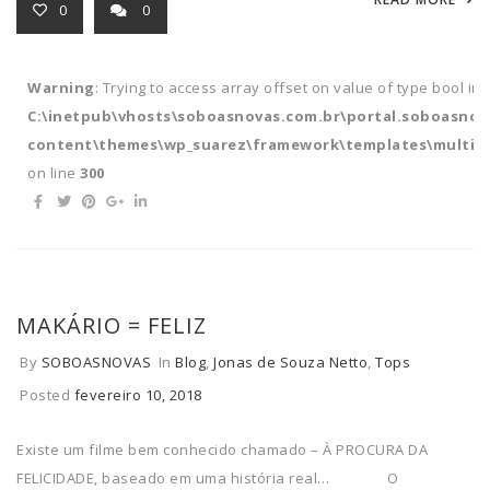
0
0
Warning
: Trying to access array offset on value of type bool in
C:\inetpub\vhosts\soboasnovas.com.br\portal.soboasnov
content\themes\wp_suarez\framework\templates\multipl
on line
300
MAKÁRIO = FELIZ
By
SOBOASNOVAS
In
Blog
,
Jonas de Souza Netto
,
Tops
Posted
fevereiro 10, 2018
Existe um filme bem conhecido chamado – À PROCURA DA
FELICIDADE, baseado em uma história real… O