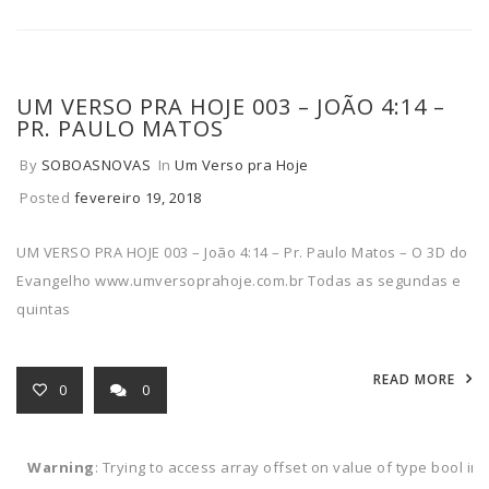
UM VERSO PRA HOJE 003 – JOÃO 4:14 –
PR. PAULO MATOS
By
SOBOASNOVAS
In
Um Verso pra Hoje
Posted
fevereiro 19, 2018
UM VERSO PRA HOJE 003 – João 4:14 – Pr. Paulo Matos – O 3D do
Evangelho www.umversoprahoje.com.br Todas as segundas e
quintas
READ MORE
0
0
Warning
: Trying to access array offset on value of type bool in