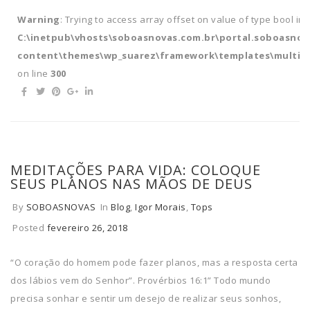
Warning
: Trying to access array offset on value of type bool in
C:\inetpub\vhosts\soboasnovas.com.br\portal.soboasnov
content\themes\wp_suarez\framework\templates\multipl
on line
300
MEDITAÇÕES PARA VIDA: COLOQUE
SEUS PLANOS NAS MÃOS DE DEUS
By
SOBOASNOVAS
In
Blog
,
Igor Morais
,
Tops
Posted
fevereiro 26, 2018
“O coração do homem pode fazer planos, mas a resposta certa
dos lábios vem do Senhor”. Provérbios 16:1” Todo mundo
precisa sonhar e sentir um desejo de realizar seus sonhos,