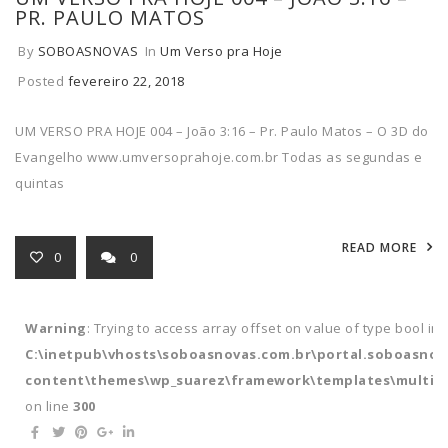
PR. PAULO MATOS
By
SOBOASNOVAS
In
Um Verso pra Hoje
Posted
fevereiro 22, 2018
UM VERSO PRA HOJE 004 – João 3:16 – Pr. Paulo Matos – O 3D do
Evangelho www.umversoprahoje.com.br Todas as segundas e
quintas
READ MORE
0
0
Warning
: Trying to access array offset on value of type bool in
C:\inetpub\vhosts\soboasnovas.com.br\portal.soboasnov
content\themes\wp_suarez\framework\templates\multipl
on line
300