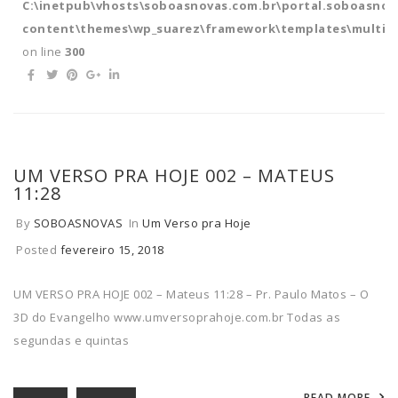
C:\inetpub\vhosts\soboasnovas.com.br\portal.soboasnov
content\themes\wp_suarez\framework\templates\multipl
on line
300
UM VERSO PRA HOJE 002 – MATEUS
11:28
By
SOBOASNOVAS
In
Um Verso pra Hoje
Posted
fevereiro 15, 2018
UM VERSO PRA HOJE 002 – Mateus 11:28 – Pr. Paulo Matos – O
3D do Evangelho www.umversoprahoje.com.br Todas as
segundas e quintas
READ MORE