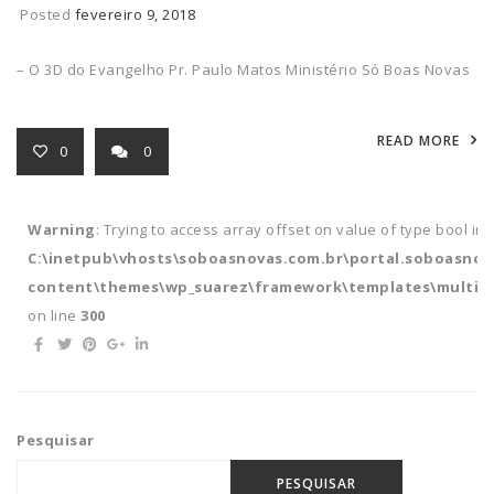
Posted
fevereiro 9, 2018
– O 3D do Evangelho Pr. Paulo Matos Ministério Só Boas Novas
READ MORE
0
0
Warning
: Trying to access array offset on value of type bool in
C:\inetpub\vhosts\soboasnovas.com.br\portal.soboasnov
content\themes\wp_suarez\framework\templates\multipl
on line
300
Pesquisar
PESQUISAR