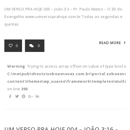
UM VERSO PRA HOJE 005 – João 3:3 – Pr. Paulo Matos – O 3D do
Evangelho www.umversoprahoje.com.br Todas as segundas e
quintas
READ MORE
0
0
Warning
: Trying to access array offset on value of type bool in
C:\inetpub\vhosts\soboasnovas.com.br\portal.soboasnov
content\themes\wp_suarez\framework\templates\multipl
on line
300
UM VERSO PRA HOJE 004 – JOÃO 3:16 –