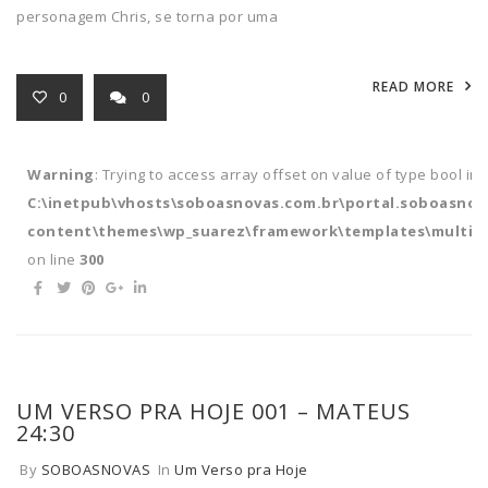
personagem Chris, se torna por uma
READ MORE
0
0
Warning
: Trying to access array offset on value of type bool in
C:\inetpub\vhosts\soboasnovas.com.br\portal.soboasnov
content\themes\wp_suarez\framework\templates\multipl
on line
300
UM VERSO PRA HOJE 001 – MATEUS
24:30
By
SOBOASNOVAS
In
Um Verso pra Hoje