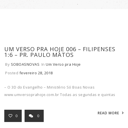
UM VERSO PRA HOJE 006 – FILIPENSES
1:6 – PR. PAULO MATOS
By
SOBOASNOVAS
In
Um Verso pra Hoje
Posted
fevereiro 28, 2018
– O 3D do Evangelho – Ministério Só Boas Novas
www.umversoprahoje.com.br Todas as segundas e quintas
READ MORE
0
0