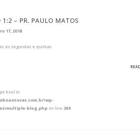
O 1:2 – PR. PAULO MATOS
ro 17, 2018
s as segundas e quintas
REA
ype bool in
soboasnovas.com.br\wp-
s\multiple-blog.php
on line
300