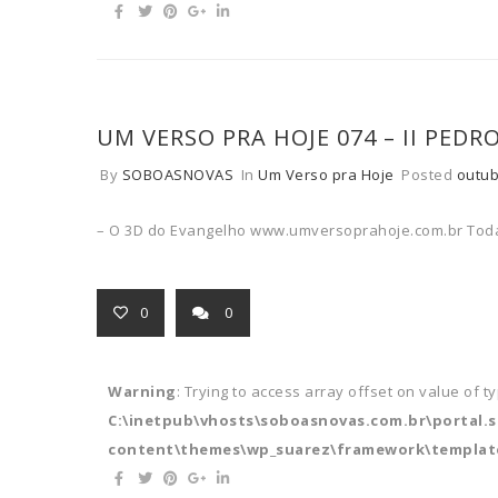
UM VERSO PRA HOJE 074 – II PEDR
By
SOBOASNOVAS
In
Um Verso pra Hoje
Posted
outub
– O 3D do Evangelho www.umversoprahoje.com.br Tod
0
0
Warning
: Trying to access array offset on value of t
C:\inetpub\vhosts\soboasnovas.com.br\portal.
content\themes\wp_suarez\framework\template