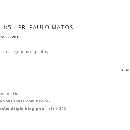
O 1:5 – PR. PAULO MATOS
ro 21, 2018
s as segundas e quintas
REA
ype bool in
soboasnovas.com.br\wp-
s\multiple-blog.php
on line
300