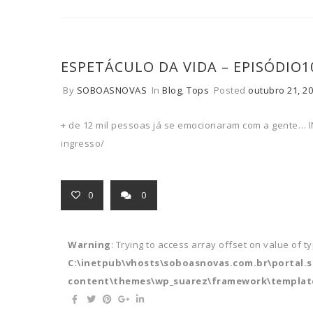
ESPETÁCULO DA VIDA – EPISÓDIO
By
SOBOASNOVAS
In
Blog
,
Tops
Posted
outubro 21, 2
+ de 12 mil pessoas já se emocionaram com a gente… 
ingresso/
0
0
Warning
: Trying to access array offset on value of t
C:\inetpub\vhosts\soboasnovas.com.br\portal.
content\themes\wp_suarez\framework\template