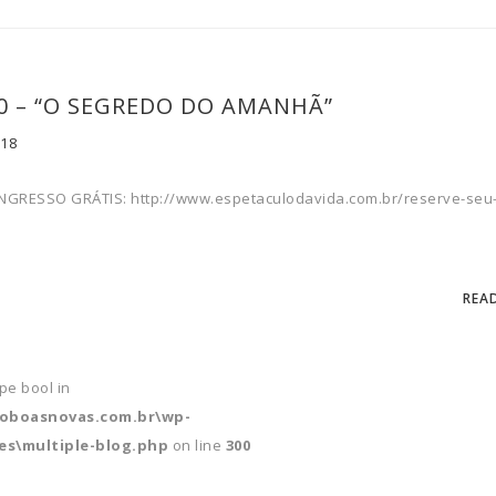
10 – “O SEGREDO DO AMANHÃ”
018
INGRESSO GRÁTIS: http://www.espetaculodavida.com.br/reserve-seu
REA
ype bool in
soboasnovas.com.br\wp-
s\multiple-blog.php
on line
300