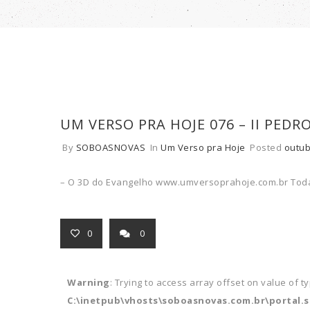
UM VERSO PRA HOJE 076 – II PEDR
By
SOBOASNOVAS
In
Um Verso pra Hoje
Posted
outub
– O 3D do Evangelho www.umversoprahoje.com.br Toda
0
0
Warning
: Trying to access array offset on value of t
C:\inetpub\vhosts\soboasnovas.com.br\portal.