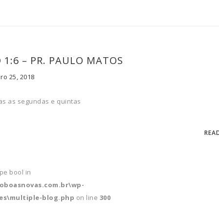
O 1:6 – PR. PAULO MATOS
ro 25, 2018
as as segundas e quintas
REA
ype bool in
soboasnovas.com.br\wp-
s\multiple-blog.php
on line
300