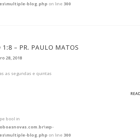
s\multiple-blog.php
on line
300
O 1:8 – PR. PAULO MATOS
ro 28, 2018
s as segundas e quintas
REA
ype bool in
soboasnovas.com.br\wp-
s\multiple-blog.php
on line
300