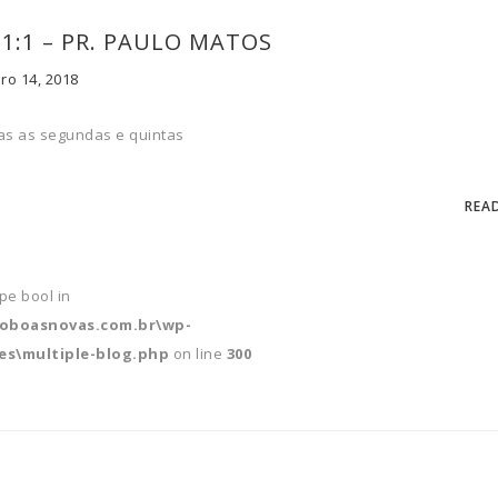
 1:1 – PR. PAULO MATOS
ro 14, 2018
s as segundas e quintas
REA
ype bool in
soboasnovas.com.br\wp-
s\multiple-blog.php
on line
300