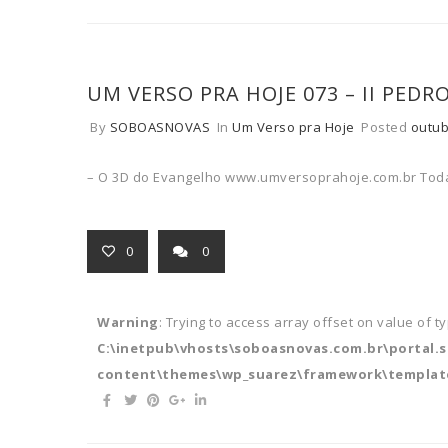
UM VERSO PRA HOJE 073 – II PEDR
By
SOBOASNOVAS
In
Um Verso pra Hoje
Posted
outub
– O 3D do Evangelho www.umversoprahoje.com.br Toda
0
0
Warning
: Trying to access array offset on value of t
C:\inetpub\vhosts\soboasnovas.com.br\portal.
content\themes\wp_suarez\framework\template