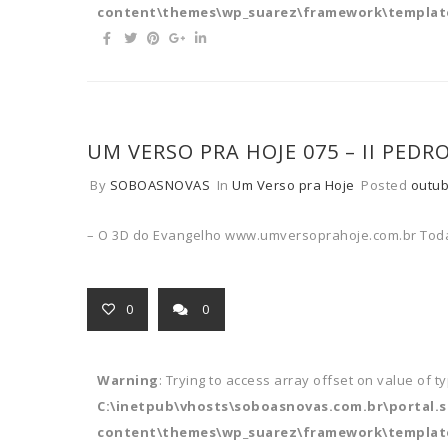
content\themes\wp_suarez\framework\template
UM VERSO PRA HOJE 075 – II PEDR
By
SOBOASNOVAS
In
Um Verso pra Hoje
Posted
outub
– O 3D do Evangelho www.umversoprahoje.com.br Toda
0
0
Warning
: Trying to access array offset on value of t
C:\inetpub\vhosts\soboasnovas.com.br\portal.
content\themes\wp_suarez\framework\template