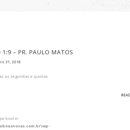
O 1:9 – PR. PAULO MATOS
ro 31, 2018
s as segundas e quintas
REA
ype bool in
soboasnovas.com.br\wp-