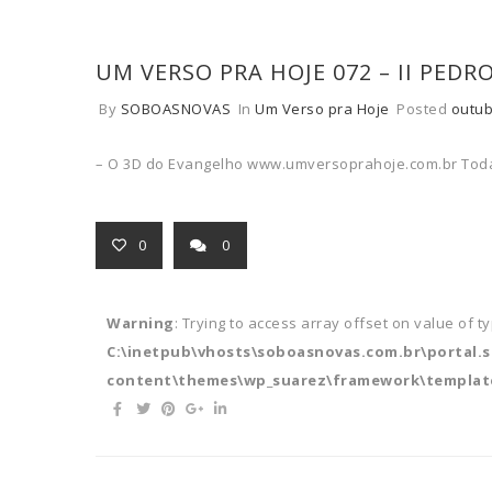
UM VERSO PRA HOJE 072 – II PEDR
By
SOBOASNOVAS
In
Um Verso pra Hoje
Posted
outub
– O 3D do Evangelho www.umversoprahoje.com.br Toda
0
0
Warning
: Trying to access array offset on value of t
C:\inetpub\vhosts\soboasnovas.com.br\portal.
content\themes\wp_suarez\framework\template