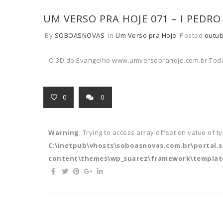
UM VERSO PRA HOJE 071 – I PEDRO
By
SOBOASNOVAS
In
Um Verso pra Hoje
Posted
outub
– O 3D do Evangelho www.umversoprahoje.com.br Toda
0
0
Warning
: Trying to access array offset on value of t
C:\inetpub\vhosts\soboasnovas.com.br\portal.
content\themes\wp_suarez\framework\template