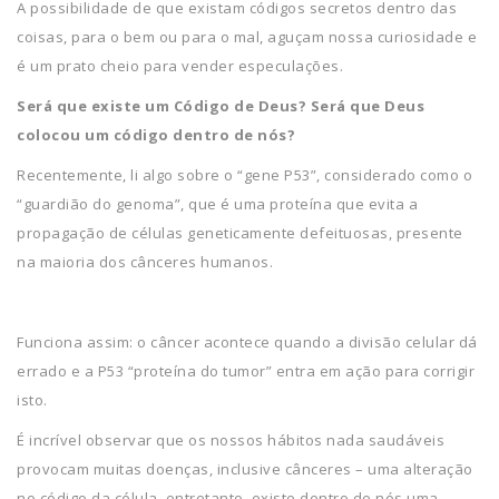
A possibilidade de que existam códigos secretos dentro das
coisas, para o bem ou para o mal, aguçam nossa curiosidade e
é um prato cheio para vender especulações.
Será que existe um Código de Deus? Será que Deus
colocou um código dentro de nós?
Recentemente, li algo sobre o “gene P53”, considerado como o
“guardião do genoma”, que é uma proteína que evita a
propagação de células geneticamente defeituosas, presente
na maioria dos cânceres humanos.
Funciona assim: o câncer acontece quando a divisão celular dá
errado e a P53 “proteína do tumor” entra em ação para corrigir
isto.
É incrível observar que os nossos hábitos nada saudáveis
provocam muitas doenças, inclusive cânceres – uma alteração
no código da célula, entretanto, existe dentro de nós uma