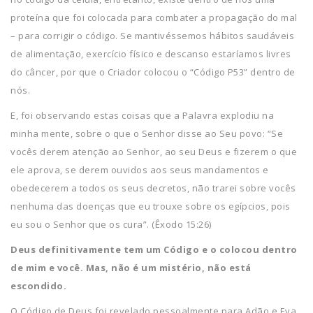
proteína que foi colocada para combater a propagação do mal
– para corrigir o código. Se mantivéssemos hábitos saudáveis
de alimentação, exercício físico e descanso estaríamos livres
do câncer, por que o Criador colocou o “Código P53” dentro de
nós.
E, foi observando estas coisas que a Palavra explodiu na
minha mente, sobre o que o Senhor disse ao Seu povo: “Se
vocês derem atenção ao Senhor, ao seu Deus e fizerem o que
ele aprova, se derem ouvidos aos seus mandamentos e
obedecerem a todos os seus decretos, não trarei sobre vocês
nenhuma das doenças que eu trouxe sobre os egípcios, pois
eu sou o Senhor que os cura”. (Êxodo 15:26)
Deus definitivamente tem um Código e o colocou dentro
de mim e você. Mas, não é um mistério, não está
escondido.
O Código de Deus foi revelado pessoalmente para Adão e Eva