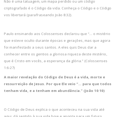
Não é uma tatuagem, um mapa perdido ou um código
criptografado é o Código da vida. Conheça o Código e o Código
vos libertará (parafraseando João 8:32).
Paulo ensinando aos Colossenses declarou que “… o mistério
que esteve oculto durante épocas e gerações, mas que agora
foi manifestado a seus santos. A eles quis Deus dar a
conhecer entre os gentios a gloriosa riqueza deste mistério,
que é Cristo em vocês, a esperança da glória.” (Colossenses
1:6-27)
A maior revelação do Código de Deus é a vida, morte e
ressurreição de Jesus. Por que Ele veio “… para que todos
tenham vida, e a tenham em abundância.” (João 10:10)
O Código de Deus explica o que aconteceu na sua vida até
aqui, dá sentido à sua vida hoje e aponta para um futuro