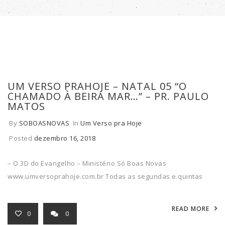
UM VERSO PRAHOJE – NATAL 05 “O
CHAMADO À BEIRA MAR…” – PR. PAULO
MATOS
By
SOBOASNOVAS
In
Um Verso pra Hoje
Posted
dezembro 16, 2018
– O 3D do Evangelho – Ministério Só Boas Novas​
www.umversoprahoje.com.br Todas as segundas e quintas
READ MORE
0
0