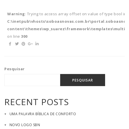
Warning
: Trying to access array offset on value of type bool in
C:\inetpub\vhosts\soboasnovas.com.br\portal.soboasnov
content\themes\wp_suarez\framework\templates\multipl
on line
300
Pesquisar
PESQUISAR
RECENT POSTS
UMA PALAVRA BÍBLICA DE CONFORTO
NOVO LOGO SBN