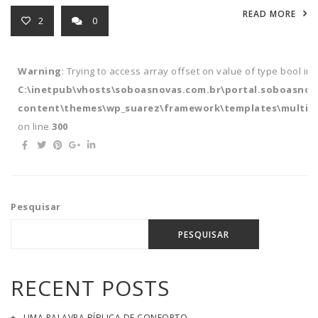
READ MORE
2
0
Warning
: Trying to access array offset on value of type bool in
C:\inetpub\vhosts\soboasnovas.com.br\portal.soboasnov
content\themes\wp_suarez\framework\templates\multipl
on line
300
Pesquisar
PESQUISAR
RECENT POSTS
UMA PALAVRA BÍBLICA DE CONFORTO